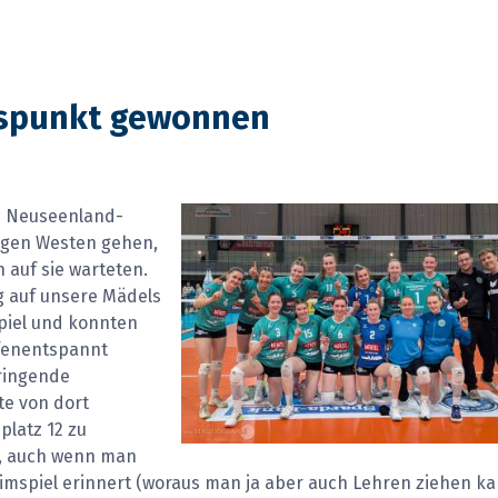
tspunkt gewonnen
ie Neuseenland-
e gen Westen gehen,
 auf sie warteten.
g auf unsere Mädels
Spiel und konnten
efenentspannt
dringende
te von dort
latz 12 zu
n, auch wenn man
Heimspiel erinnert (woraus man ja aber auch Lehren ziehen ka