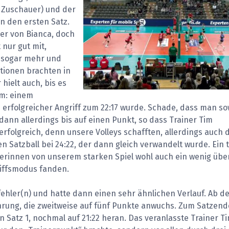
 Zuschauer) und der
n den ersten Satz.
er von Bianca, doch
 nur gut mit,
 sogar mehr und
tionen brachten in
hielt auch, bis es
am: einem
n erfolgreicher Angriff zum 22:17 wurde. Schade, dass man s
dann allerdings bis auf einen Punkt, so dass Trainer Tim
 erfolgreich, denn unsere Volleys schafften, allerdings auch
 Satzball bei 24:22, der dann gleich verwandelt wurde. Ein t
berinnen von unserem starken Spiel wohl auch ein wenig übe
riffsmodus fanden.
fehler(n) und hatte dann einen sehr ähnlichen Verlauf. Ab d
hrung, die zweitweise auf fünf Punkte anwuchs. Zum Satzend
 Satz 1, nochmal auf 21:22 heran. Das veranlasste Trainer T