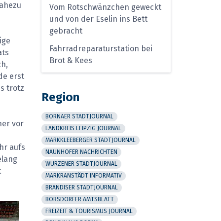
nahezu
Vom Rotschwänzchen geweckt
und von der Eselin ins Bett
gebracht
ige
Fahrradreparaturstation bei
ats
Brot & Kees
ch,
de erst
s trotz
Region
BORNAER STADTJOURNAL
ner vor
LANDKREIS LEIPZIG JOURNAL
MARKKLEEBERGER STADTJOURNAL
hr aufs
NAUNHOFER NACHRICHTEN
elang
WURZENER STADTJOURNAL
t
MARKRANSTÄDT INFORMATIV
BRANDISER STADTJOURNAL
BORSDORFER AMTSBLATT
FREIZEIT & TOURISMUS JOURNAL