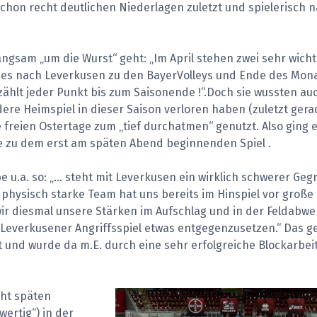
schon recht deutlichen Niederlagen zuletzt und spielerisch 
angsam „um die Wurst“ geht: „Im April stehen zwei sehr wicht
 es nach Leverkusen zu den BayerVolleys und Ende des Mon
zählt jeder Punkt bis zum Saisonende !“.Doch sie wussten au
re Heimspiel in dieser Saison verloren haben (zuletzt gera
e freien Ostertage zum „tief durchatmen“ genutzt. Also ging e
e zu dem erst am späten Abend beginnenden Spiel .
 u.a. so: „… steht mit Leverkusen ein wirklich schwerer Geg
physisch starke Team hat uns bereits im Hinspiel vor große
wir diesmal unsere Stärken im Aufschlag und in der Feldabwe
everkusener Angriffsspiel etwas entgegenzusetzen.“ Das g
t und wurde da m.E. durch eine sehr erfolgreiche Blockarbei
cht späten
wertig“) in der