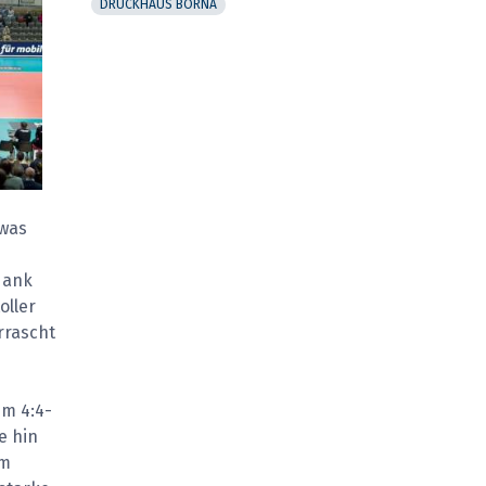
DRUCKHAUS BORNA
owas
 dank
oller
rrascht
em 4:4-
e hin
im