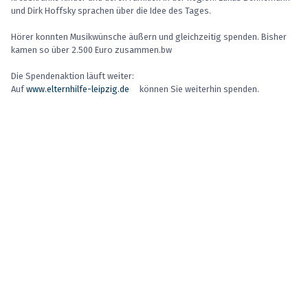
und Dirk Hoffsky sprachen über die Idee des Tages.
Hörer konnten Musikwünsche äußern und gleichzeitig spenden. Bisher
kamen so über 2.500 Euro zusammen.bw
Die Spendenaktion läuft weiter:
Auf
www.elternhilfe-leipzig.de
können Sie weiterhin spenden.
bw (Text & 2. Foto)
Previous Post
Next Post
Ebenfalls interessant
Konfirmation? Erstmal Fragen stellen!