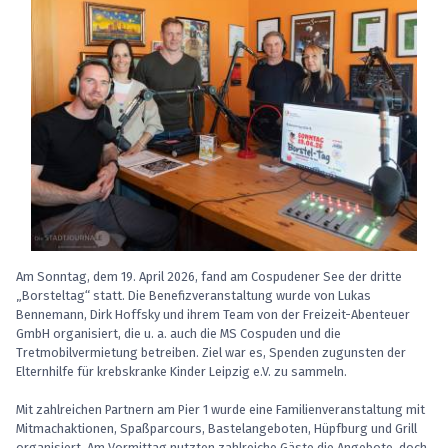
Am Sonntag, dem 19. April 2026, fand am Cospudener See der dritte
„Borsteltag“ statt. Die Benefizveranstaltung wurde von Lukas
Bennemann, Dirk Hoffsky und ihrem Team von der Freizeit-Abenteuer
GmbH organisiert, die u. a. auch die MS Cospuden und die
Tretmobilvermietung betreiben. Ziel war es, Spenden zugunsten der
Elternhilfe für krebskranke Kinder Leipzig e.V. zu sammeln.
Mit zahlreichen Partnern am Pier 1 wurde eine Familienveranstaltung mit
Mitmachaktionen, Spaßparcours, Bastelangeboten, Hüpfburg und Grill
organisiert. Am Vormittag nutzten zahlreiche Gäste die Angebote, doch